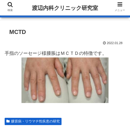
渡辺内科クリニック研究室
検索
メニュー
MCTD
2022.01.28
手指のソーセージ様腫脹はＭＣＴＤの特徴です。
膠原病・リウマチ性疾患の研究